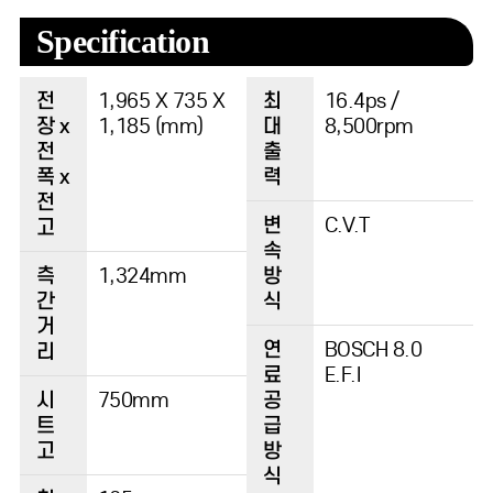
Specification
전
1,965 X 735 X
최
16.4ps /
장 x
1,185 (mm)
대
8,500rpm
전
출
폭 x
력
전
변
C.V.T
고
속
측
1,324mm
방
간
식
거
연
BOSCH 8.0
리
료
E.F.I
시
750mm
공
트
급
고
방
식