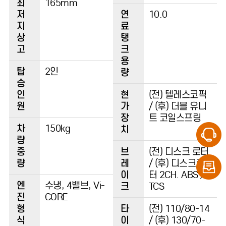
최
165mm
저
연
10.0
지
료
상
탱
고
크
용
탑
2인
량
승
인
현
(전) 텔레스코픽
원
가
/ (후) 더블 유니
장
트 코일스프링
차
150kg
치
량
중
브
(전) 디스크 로터
량
레
/ (후) 디스크로
이
터 2CH. ABS /
엔
수냉, 4밸브, Vi-
크
TCS
진
CORE
형
타
(전) 110/80-14
식
이
/ (후) 130/70-