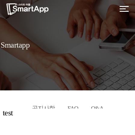
Smartapp
공지사항
FAQ
Q&A
test