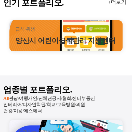
인기 포트폴리오.
+더보기
급식·위생
양산시 어린이급식관리 지원센터
업종별 포트폴리오.
All
관광/여행
개인/단체
관공서/협회/센터
부동산
인테리어/디자인
학원/학교/교육
병원/의원
건강/미용/에스테틱
과학박물관·기장·마스코트·선박관