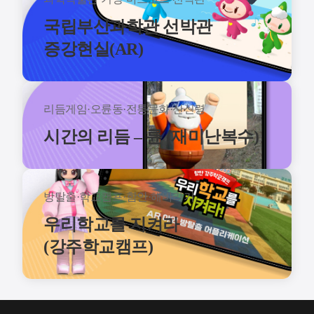
국립부산과학관 선박관
증강현실(AR)
리듬게임·오륜동·전통문화·산신령
시간의 리듬 – 륜 (재미난복수)
방탈출·학교캠프·함안·해바라기
우리학교를 지켜라
(강주학교캠프)