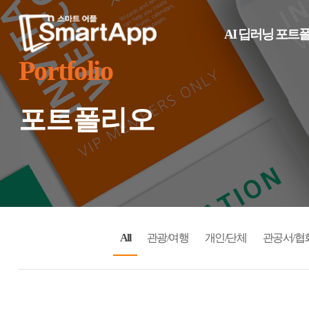
AI 딥러닝 포트
Portfolio
포트폴리오
All
관광/여행
개인/단체
관공서/협