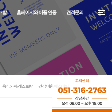
)개발
홈페이지와 어플 연동
견적문의
음식/카페/레스토랑
건강/미용/에스테틱