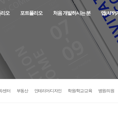
폴리오
포트폴리오
처음 개발하시는 분
앱(APP
회/센터
부동산
인테리어/디자인
학원/학교/교육
병원/의원