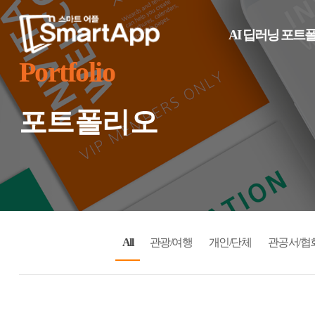
AI 딥러닝 포트
Portfolio
포트폴리오
All
관광/여행
개인/단체
관공서/협