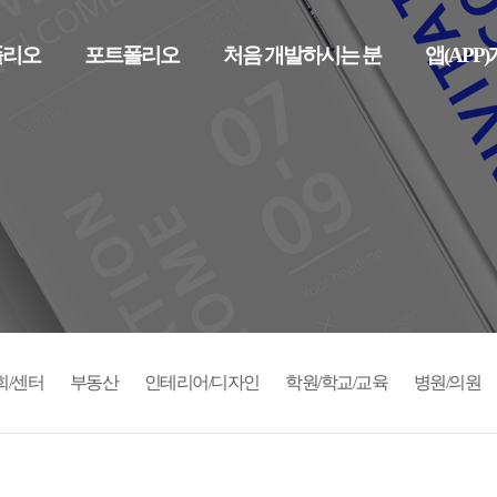
폴리오
포트폴리오
처음 개발하시는 분
앱(APP
회/센터
부동산
인테리어/디자인
학원/학교/교육
병원/의원