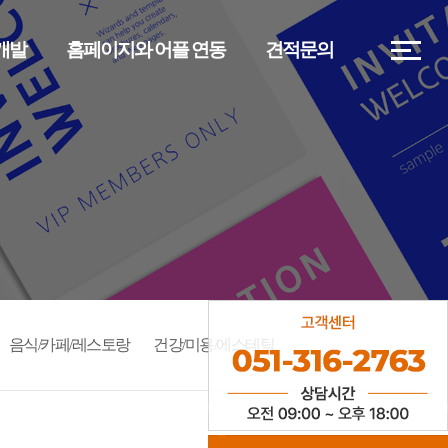
)개발
홈페이지와 어플 연동
견적문의
음식/카페/레스토랑
건강/미용/에스테틱